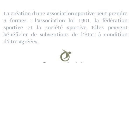
La création d’une association sportive peut prendre
3 formes : l’association loi 1901, la fédération
sportive et la société sportive. Elles peuvent
bénéficier de subventions de l’État, à condition
d’être agréées.
Parc résidentiel de loisirs
vacances qui accueille essentiellement des
familles, d’habitude lors de leurs vacances. Selon
les pays ils peuvent obtenir des autorités d’états un
classement, d’habitude en étoiles.