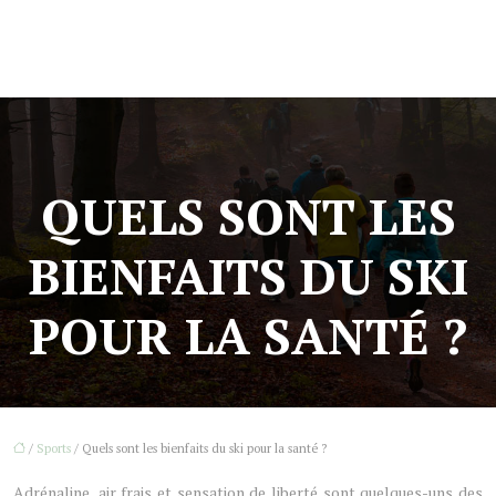
QUELS SONT LES
BIENFAITS DU SKI
POUR LA SANTÉ ?
/
Sports
/ Quels sont les bienfaits du ski pour la santé ?
Adrénaline, air frais et sensation de liberté sont quelques-uns des