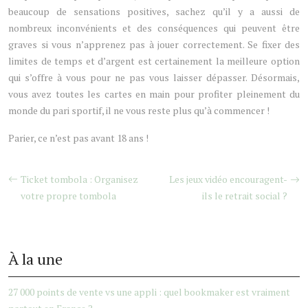
beaucoup de sensations positives, sachez qu’il y a aussi de
nombreux inconvénients et des conséquences qui peuvent être
graves si vous n’apprenez pas à jouer correctement. Se fixer des
limites de temps et d’argent est certainement la meilleure option
qui s’offre à vous pour ne pas vous laisser dépasser. Désormais,
vous avez toutes les cartes en main pour profiter pleinement du
monde du pari sportif, il ne vous reste plus qu’à commencer !
Parier, ce n’est pas avant 18 ans !
Ticket tombola : Organisez
Les jeux vidéo encouragent-
votre propre tombola
ils le retrait social ?
À la une
27 000 points de vente vs une appli : quel bookmaker est vraiment