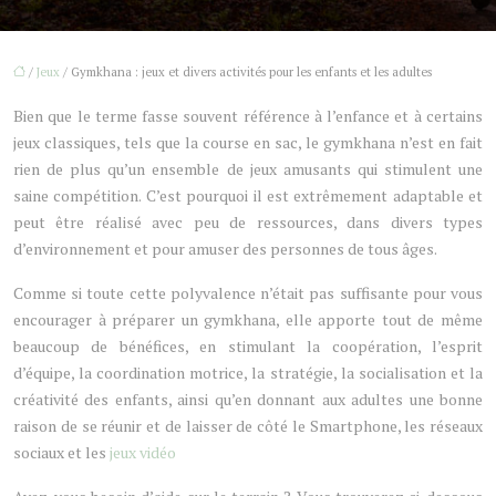
/
Jeux
/ Gymkhana : jeux et divers activités pour les enfants et les adultes
Bien que le terme fasse souvent référence à l’enfance et à certains
jeux classiques, tels que la course en sac, le gymkhana n’est en fait
rien de plus qu’un ensemble de jeux amusants qui stimulent une
saine compétition. C’est pourquoi il est extrêmement adaptable et
peut être réalisé avec peu de ressources, dans divers types
d’environnement et pour amuser des personnes de tous âges.
Comme si toute cette polyvalence n’était pas suffisante pour vous
encourager à préparer un gymkhana, elle apporte tout de même
beaucoup de bénéfices, en stimulant la coopération, l’esprit
d’équipe, la coordination motrice, la stratégie, la socialisation et la
créativité des enfants, ainsi qu’en donnant aux adultes une bonne
raison de se réunir et de laisser de côté le Smartphone, les réseaux
sociaux et les
jeux vidéo