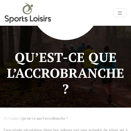
QU’EST-CE QUE
L’ACCROBRANCHE
?
/
Loisirs
/ Qu’est-ce que l’accrobranche ?
L’escalade récréative dans les arbres est une activité de plein air à