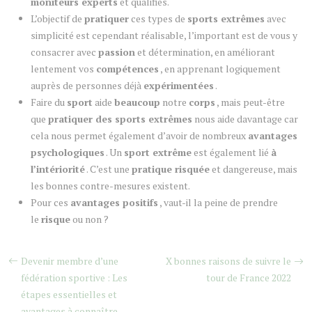
moniteurs experts
et qualifiés.
L’objectif de
pratiquer
ces types de
sports extrêmes
avec
simplicité est cependant réalisable, l’important est de vous y
consacrer avec
passion
et détermination, en améliorant
lentement vos
compétences
, en apprenant logiquement
auprès de personnes déjà
expérimentées
.
Faire du
sport
aide
beaucoup
notre
corps
, mais peut-être
que
pratiquer des sports extrêmes
nous aide davantage car
cela nous permet également d’avoir de nombreux
avantages
psychologiques
. Un
sport extrême
est également lié
à
l’intériorité
. C’est une
pratique risquée
et dangereuse, mais
les bonnes contre-mesures existent.
Pour ces
avantages positifs
, vaut-il la peine de prendre
le
risque
ou non ?
Devenir membre d’une
X bonnes raisons de suivre le
fédération sportive : Les
tour de France 2022
étapes essentielles et
avantages à connaître