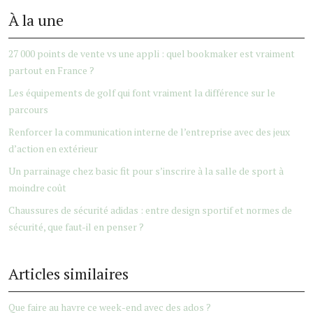
À la une
27 000 points de vente vs une appli : quel bookmaker est vraiment
partout en France ?
Les équipements de golf qui font vraiment la différence sur le
parcours
Renforcer la communication interne de l’entreprise avec des jeux
d’action en extérieur
Un parrainage chez basic fit pour s’inscrire à la salle de sport à
moindre coût
Chaussures de sécurité adidas : entre design sportif et normes de
sécurité, que faut-il en penser ?
Articles similaires
Que faire au havre ce week-end avec des ados ?