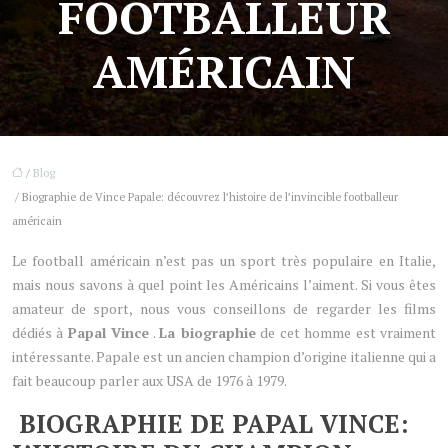
FOOTBALLEUR
AMÉRICAIN
/
Blog
/ Biographie de Vince Papale: découvrez l’histoire de l’invincible footballeur
américain
Le football américain n’est pas un sport très populaire en Italie,
mais nous savons à quel point les Américains l’aiment. Si vous êtes
amateur de sport, nous vous conseillons de regarder les films
dédiés à
Papal Vince
.
La biographie
de cet homme est vraiment
intéressante. Papale est un ancien champion d’origine italienne qui a
fait beaucoup parler aux USA de 1976 à 1979.
BIOGRAPHIE DE PAPAL VINCE: