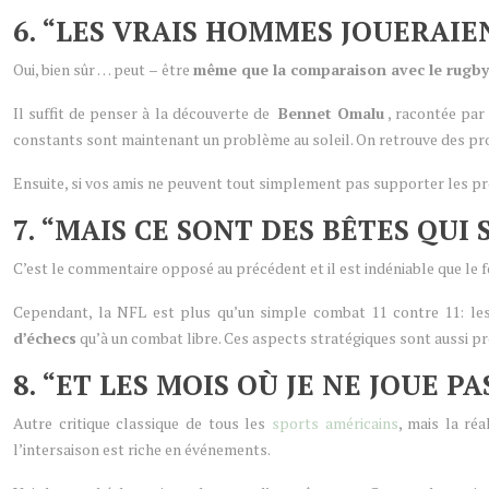
6. “LES VRAIS HOMMES JOUERAIE
Oui, bien sûr … peut
–
être
même que la comparaison avec le rugb
Il suffit de penser à la découverte de
Bennet Omalu
, racontée par
constants sont maintenant un problème au soleil. On retrouve des pro
Ensuite, si vos amis ne peuvent tout simplement pas supporter les p
7. “MAIS CE SONT DES BÊTES QUI
C’est le commentaire opposé au précédent et il est indéniable que le f
Cependant, la NFL est plus qu’un simple combat 11 contre 11: les 
d’échecs
qu’à un combat libre. Ces aspects stratégiques sont aussi pr
8. “ET LES MOIS OÙ JE NE JOUE PA
Autre critique classique de tous les
sports américains
, mais la ré
l’intersaison est riche en événements.