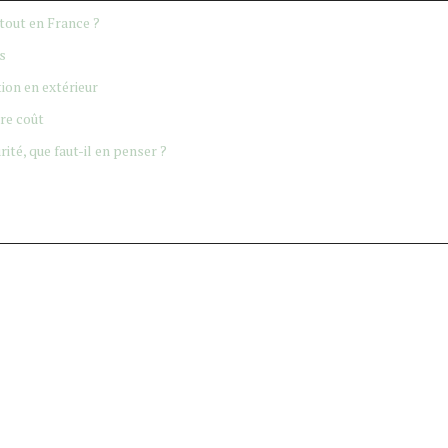
tout en France ?
s
ion en extérieur
dre coût
ité, que faut-il en penser ?