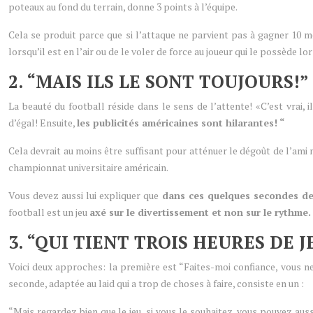
poteaux au fond du terrain, donne 3 points à l’équipe.
Cela se produit parce que si l’attaque ne parvient pas à gagner 10 mè
lorsqu’il est en l’air ou de le voler de force au joueur qui le possède 
2. “MAIS ILS LE SONT TOUJOURS!”
La beauté du football réside dans le sens de l’attente! «C’est vrai,
d’égal! Ensuite,
les publicités américaines sont hilarantes! “
Cela devrait au moins être suffisant pour atténuer le dégoût de l’ami m
championnat universitaire américain.
Vous devez aussi lui expliquer que
dans ces quelques secondes de 
football est un jeu
axé sur le divertissement et non sur le rythme.
3. “QUI TIENT TROIS HEURES DE J
Voici deux approches: la première est “Faites-moi confiance, vous n
seconde, adaptée au laid qui a trop de choses à faire, consiste en un :
“Mais regardez bien que le jeu, si vous le souhaitez, vous pouvez au