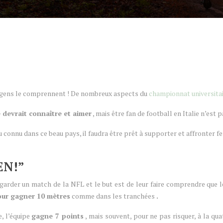
e gens le comprennent ! De nombreux aspects du
championnat universitai
 devrait connaître et aimer
, mais être fan de football en Italie n’est p
connu dans ce beau pays, il faudra être prêt à supporter et affronter 
EN!”
egarder un match de la NFL et le but est de leur faire comprendre que 
pour gagner
10 mètres
comme dans les tranchées
.
e, l’équipe
gagne 7 points
, mais souvent, pour ne pas risquer, à la qua