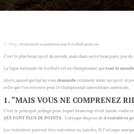
/
Blog
/ 10 raisons de se passionner pour le football américain
C’est le plus beau sport du monde, mais dans notre beau pays, peu d
La Ligue nationale de football est un championnat que
tout le monde
Alors, quand quelqu’un vous
demande
comment aimer un sport si peu 
celle que l’on retrouve pour le championnat universitaire américain.
1. “MAIS VOUS NE COMPRENEZ RI
C’est le principal préjugé pour lequel beaucoup n’ont jamais voulu r
QUI FONT PLUS DE POINTS.
L’attaque dispose de
4 tentatives 
Les tentatives peuvent être exécutées ou lancées. Si l’attaque marqu