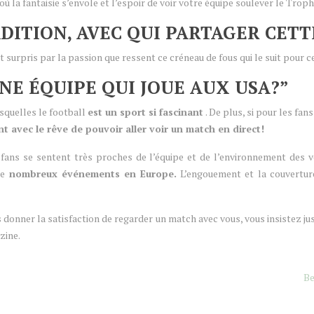
où la fantaisie s’envole et l’espoir de voir votre équipe soulever le T
TRADITION, AVEC QUI PARTAGER CET
 surpris par la passion que ressent ce créneau de fous qui le suit pour c
NE ÉQUIPE QUI JOUE AUX USA?”
esquelles le football
est un sport si fascinant
. De plus, si pour les fan
 avec le rêve de pouvoir aller voir un match en direct!
fans se sentent très proches de l’équipe et de l’environnement des ves
de
nombreux événements en Europe.
L’engouement et la couvertur
 donner la satisfaction de regarder un match avec vous, vous insistez ju
zine.
Be