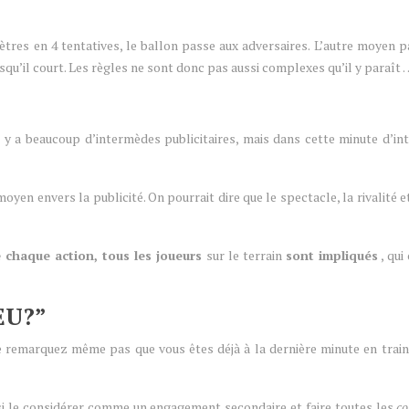
tres en 4 tentatives, le ballon passe aux adversaires. L’autre moyen p
lorsqu’il court. Les règles ne sont donc pas aussi complexes qu’il y paraît
 il y a beaucoup d’intermèdes publicitaires, mais dans cette minute d’i
oyen envers la publicité. On pourrait dire que le spectacle, la rivalité e
chaque action, tous les joueurs
sur le terrain
sont impliqués
, qui
EU?”
e remarquez même pas que vous êtes déjà à la dernière minute en train
ssi le considérer comme un engagement secondaire et faire toutes les
co