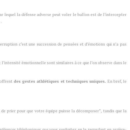
ar lequel la défense adverse peut voler le ballon est de l’intercepter
 …
nterruption c’est une succession de pensées et d’émotions qui n’a pas
t l’intensité émotionnelle sont similaires à ce que l’on observe dans le
 offrent
des gestes athlétiques et techniques uniques.
En bref, le
 de prier pour que votre équipe puisse la décomposer”, tandis que la
nférences téléphoniques que
vous souhaitez en le regardant en arrière-