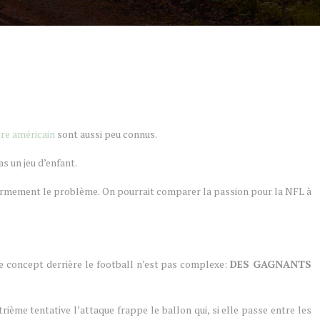
re américain
sont aussi peu connus.
as un jeu d’enfant.
fermement le problème. On pourrait comparer la passion pour la NFL à
le concept derrière le football n’est pas complexe:
DES GAGNANTS
trième tentative l’attaque frappe le ballon qui, si elle passe entre les