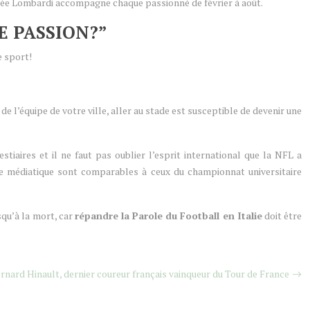
rophée Lombardi accompagne chaque passionné de février à août.
TE PASSION?”
e sport!
s de l’équipe de votre ville, aller au stade est susceptible de devenir une
tiaires et il ne faut pas oublier l’esprit international que la NFL a
e médiatique sont comparables à ceux du championnat universitaire
squ’à la mort, car
répandre la Parole du Football en Italie
doit être
rnard Hinault, dernier coureur français vainqueur du Tour de France