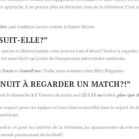
re approche, il ne pourra plus se détacher yeux de la télévision. C’es
fête
, une tradition sacrée comme la Sainte Messe.
SUIT-ELLE?”
re ami ne se libèrera jamais, vous pouvez tout d’abord l’inviter à regard
 est aussi facile qu’à ceux du championnat universitaire américain.
re
Dazn
et
GamePass
! Enfin, nous sommes chez Blitz Magazine .
A NUIT À REGARDER UN MATCH?!”
uent le dimanche
à 1
9 heures du matin ou à
22
h
15 en
italien,
plus que 
 respect pour ces équipes et leurs fans respectifs) dans le report de 
américain.
goûts» et pour les intérêts de la télévision, les ajournements du soir n
e monde passionnant du football!