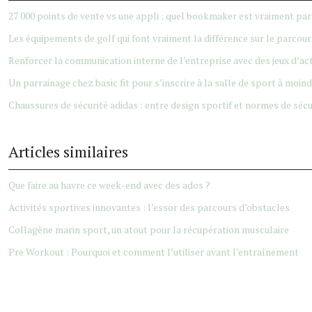
27 000 points de vente vs une appli : quel bookmaker est vraiment par
Les équipements de golf qui font vraiment la différence sur le parcour
Renforcer la communication interne de l’entreprise avec des jeux d’act
Un parrainage chez basic fit pour s’inscrire à la salle de sport à moin
Chaussures de sécurité adidas : entre design sportif et normes de sécur
Articles similaires
Que faire au havre ce week-end avec des ados ?
Activités sportives innovantes : l’essor des parcours d’obstacles
Collagène marin sport, un atout pour la récupération musculaire
Pre Workout : Pourquoi et comment l’utiliser avant l’entraînement